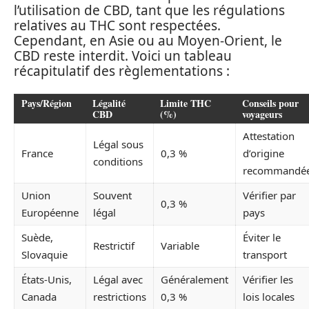
l’utilisation de CBD, tant que les régulations
relatives au THC sont respectées.
Cependant, en Asie ou au Moyen-Orient, le
CBD reste interdit. Voici un tableau
récapitulatif des règlementations :
Pays/Région
Légalité
Limite THC
Conseils pour
CBD
(%)
voyageurs
Attestation
Légal sous
France
0,3 %
d’origine
conditions
recommandé
Union
Souvent
Vérifier par
0,3 %
Européenne
légal
pays
Suède,
Éviter le
Restrictif
Variable
Slovaquie
transport
États-Unis,
Légal avec
Généralement
Vérifier les
Canada
restrictions
0,3 %
lois locales