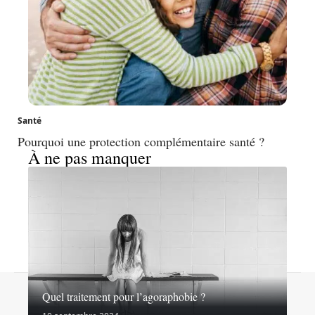
Santé
Pourquoi une protection complémentaire santé ?
À ne pas manquer
Contact
Mentions légales
Sitemap
Quel traitement pour l’agoraphobie ?
© 2026 | virages-sante.fr