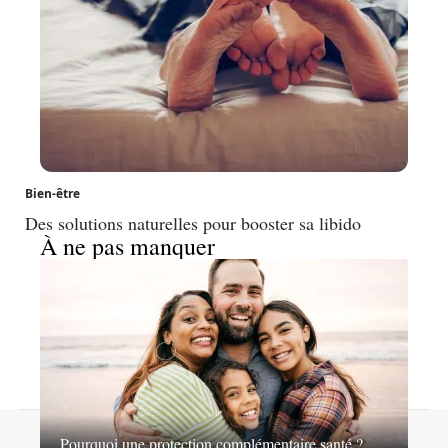
Bien-être
Des solutions naturelles pour booster sa libido
À ne pas manquer
Contact
Mentions légales
Sitemap
Pourquoi une protection complémentaire santé ?