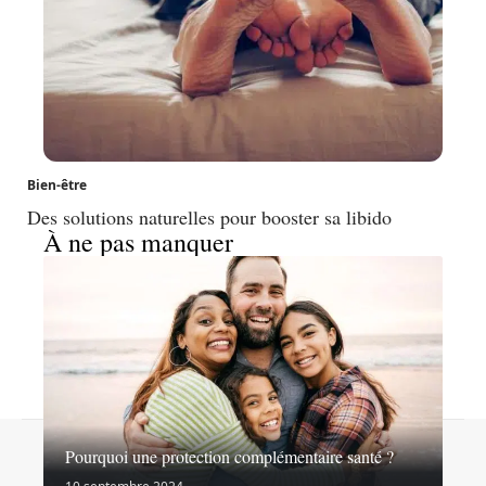
Bien-être
Des solutions naturelles pour booster sa libido
À ne pas manquer
Contact
Mentions légales
Sitemap
Pourquoi une protection complémentaire santé ?
© 2026 | virages-sante.fr