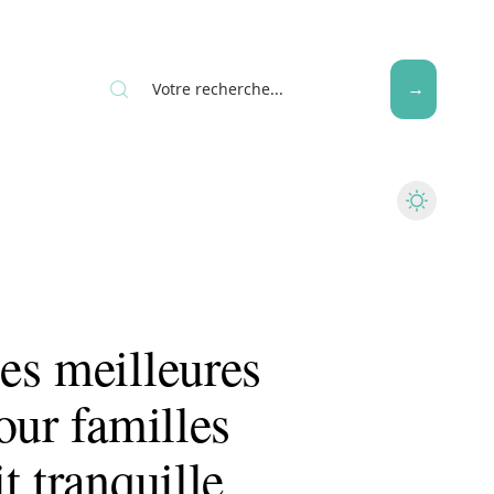
Seniors
es meilleures
our familles
t tranquille