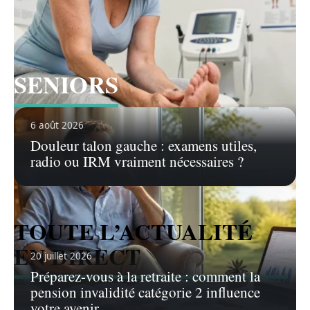
SENIORS
Voir tous les articles
6 août 2026
Douleur talon gauche : examens utiles,
radio ou IRM vraiment nécessaires ?
TOUTE L’ACTUALITÉ
EN DIRECT
20 juillet 2026
Préparez-vous à la retraite : comment la
pension invalidité catégorie 2 influence
votre avenir