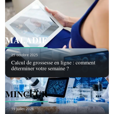
Voir tous les articles
MALADIE
Voir tous les articles
25 octobre 2025
Calcul de grossesse en ligne : comment
déterminer votre semaine ?
MINCEUR
19 juillet 2026