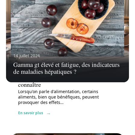
14 juillet 2026
Gamma gt élevé et fatigue, des indicateurs
17 juillet 2026
de maladies hépatiques ?
Que faire si j’ai mangé trop de
pruneaux : conseils et astuces à
connaître
Lorsqu'on parle d'alimentation, certains
aliments, bien que bénéfiques, peuvent
provoquer des effets
…
En savoir plus