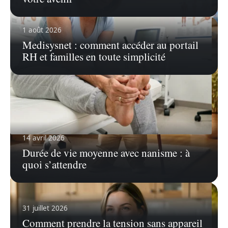
1 août 2026
Medisysnet : comment accéder au portail
RH et familles en toute simplicité
14 avril 2026
6 août 2026
Durée de vie moyenne avec nanisme : à
Douleur talon gauche : examens utiles, radio ou IRM
quoi s’attendre
vraiment nécessaires ?
31 juillet 2026
Comment prendre la tension sans appareil