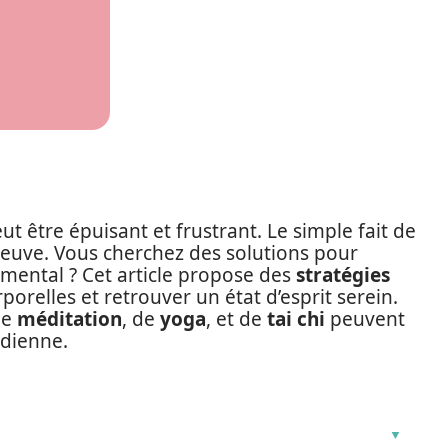
t être épuisant et frustrant. Le simple fait de
reuve. Vous cherchez des solutions pour
 mental ? Cet article propose des
stratégies
orelles et retrouver un état d’esprit serein.
de
méditation
, de
yoga
, et de
tai chi
peuvent
idienne.