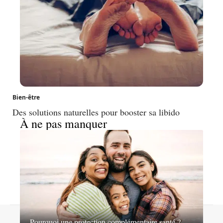
Bien-être
Des solutions naturelles pour booster sa libido
À ne pas manquer
Contact
Mentions légales
Sitemap
Pourquoi une protection complémentaire santé ?