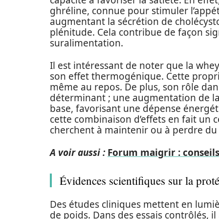
capacité à favoriser la satiété. En eff
ghréline, connue pour stimuler l’appét
augmentant la sécrétion de cholécysto
plénitude. Cela contribue de façon sign
suralimentation.
Il est intéressant de noter que la wh
son effet thermogénique. Cette propri
même au repos. De plus, son rôle dans
déterminant ; une augmentation de l
base, favorisant une dépense énergét
cette combinaison d’effets en fait un
cherchent à maintenir ou à perdre du p
A voir aussi :
Forum maigrir : conseils
Évidences scientifiques sur la pro
Des études cliniques mettent en lumièr
de poids. Dans des essais contrôlés, il