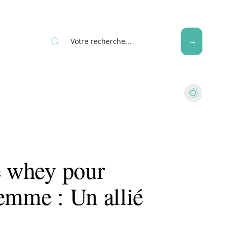
Seniors
e whey pour
emme : Un allié