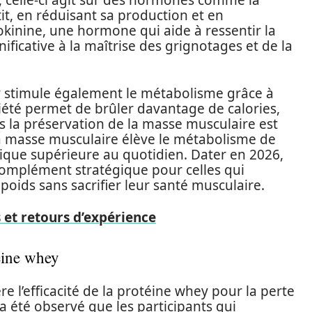
et, celle-ci agit sur des hormones comme la
it, en réduisant sa production et en
kinine, une hormone qui aide à ressentir la
ificative à la maîtrise des grignotages et de la
ey stimule également le métabolisme grâce à
été permet de brûler davantage de calories,
 la préservation de la masse musculaire est
a masse musculaire élève le métabolisme de
ique supérieure au quotidien. Dater en 2026,
 complément stratégique pour celles qui
oids sans sacrifier leur santé musculaire.
 et retours d’expérience
téine whey
e l’efficacité de la protéine whey pour la perte
 a été observé que les participants qui