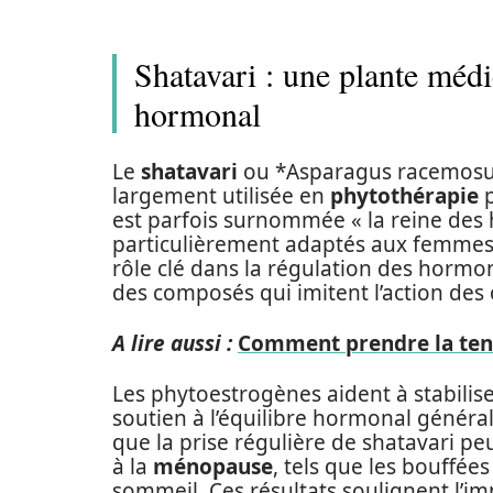
Shatavari : une plante médi
hormonal
Le
shatavari
ou *Asparagus racemosus*
largement utilisée en
phytothérapie
p
est parfois surnommée « la reine des 
particulièrement adaptés aux femmes.
rôle clé dans la régulation des hormo
des composés qui imitent l’action des
A lire aussi :
Comment prendre la tens
Les phytoestrogènes aident à stabilise
soutien à l’équilibre hormonal général
que la prise régulière de shatavari pe
à la
ménopause
, tels que les bouffées 
sommeil. Ces résultats soulignent l’im