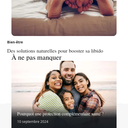
Bien-être
Des solutions naturelles pour booster sa libido
À ne pas manquer
Contact
Mentions légales
Sitemap
Pourquoi une protection complémentaire santé ?
© 2026 | virages-sante.fr
10 septembre 2024