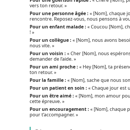
Pour une guérison rapide :
« Chère [Nom], pr
vers ton retour. »
Pour une personne âgée :
« [Nom], chaque j
rencontre. Reposez-vous, nous pensons à vou
Pour un enfant malade :
« Coucou [Nom], cha
! »
Pour un collègue :
« [Nom], nous avons besoin
nous vite. »
Pour un voisin :
« Cher [Nom], nous espérons t
demander de l’aide. »
Pour un ami proche :
« Hey [Nom], ta présen
ton retour. »
Pour la famille :
« [Nom], sache que nous som
Pour un patient en soin :
« Chaque jour est un
Pour un être aimé :
« [Nom], mon amour pour
cette épreuve. »
Pour un encouragement :
« [Nom], chaque p
pour t’accompagner. »