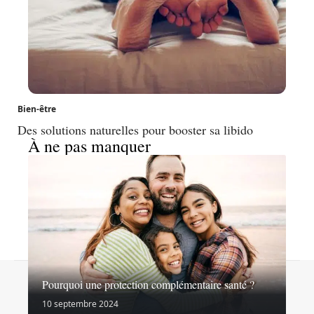
Bien-être
Des solutions naturelles pour booster sa libido
À ne pas manquer
Contact
Mentions légales
Sitemap
Pourquoi une protection complémentaire santé ?
© 2026 | virages-sante.fr
10 septembre 2024